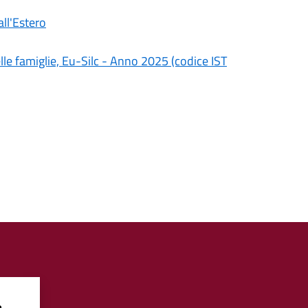
ll'Estero
delle famiglie, Eu-Silc - Anno 2025 (codice IST