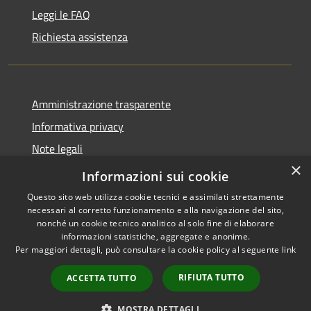
Leggi le FAQ
Richiesta assistenza
Amministrazione trasparente
Informativa privacy
Note legali
×
Dichiarazione di accessibilità
Informazioni sui cookie
Questo sito web utilizza cookie tecnici e assimilati strettamente
necessari al corretto funzionamento e alla navigazione del sito,
nonché un cookie tecnico analitico al solo fine di elaborare
informazioni statistiche, aggregate e anonime.
RSS
Copyright © 2026 • Comune di
Per maggiori dettagli, può consultare la cookie policy al seguente
link
Accessibilità
Postiglione • Powered by
Privacy
Municipium
Accesso
•
RIFIUTA TUTTO
ACCETTA TUTTO
Cookie
redazione
Mappa del sito
MOSTRA DETTAGLI