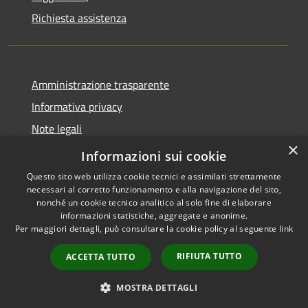
Richiesta assistenza
Amministrazione trasparente
Informativa privacy
Note legali
×
Dichiarazione di accessibilità
Informazioni sui cookie
Questo sito web utilizza cookie tecnici e assimilati strettamente
necessari al corretto funzionamento e alla navigazione del sito,
nonché un cookie tecnico analitico al solo fine di elaborare
informazioni statistiche, aggregate e anonime.
RSS
Copyright © 2026 • Comune di
Per maggiori dettagli, può consultare la cookie policy al seguente
link
Accessibilità
Postiglione • Powered by
Privacy
Municipium
Accesso
•
RIFIUTA TUTTO
ACCETTA TUTTO
Cookie
redazione
Mappa del sito
MOSTRA DETTAGLI