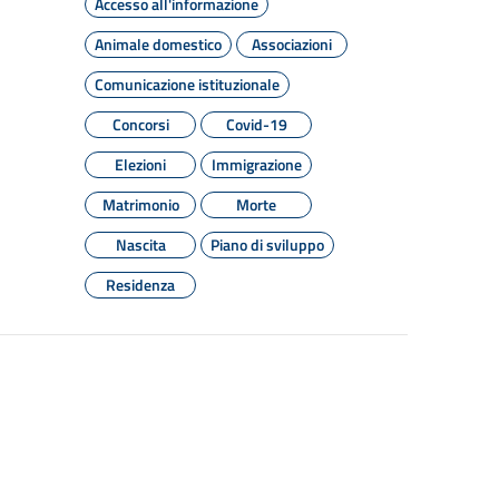
Accesso all'informazione
Animale domestico
Associazioni
Comunicazione istituzionale
Concorsi
Covid-19
Elezioni
Immigrazione
Matrimonio
Morte
Nascita
Piano di sviluppo
Residenza