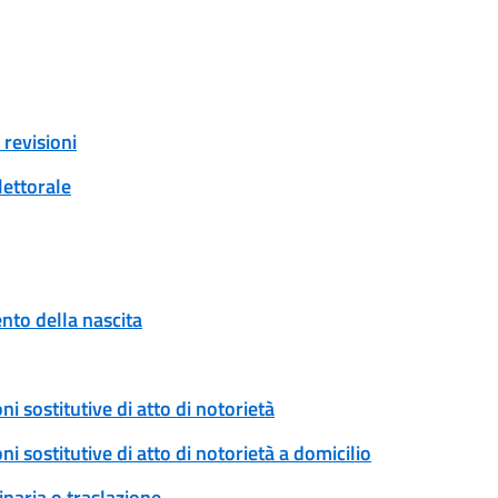
revisioni
lettorale
to della nascita
ni sostitutive di atto di notorietà
ni sostitutive di atto di notorietà a domicilio
naria o traslazione